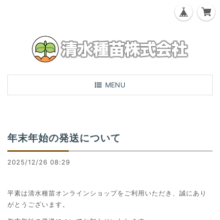
T
MENU
o
g
g
l
年末年始の発送について
e
n
a
2025/12/26 08:29
v
i
g
平素は清水種苗オンラインショップをご利用いただき、誠にあり
a
がとうございます。
t